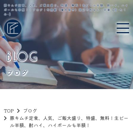
豚キムチ定食、人気、ご飯大盛り、特盛、無料！生ビール半額、酎ハイ、ハイ
ボールも半額！｜ブログ｜布施駅（東大阪市）周辺の粉もん・中華【匠-たく
み-】
BLOG
ブログ
TOP
ブログ
豚キムチ定食、人気、ご飯大盛り、特盛、無料！生ビー
ル半額、酎ハイ、ハイボールも半額！