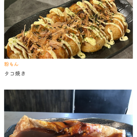
粉もん
タコ焼き