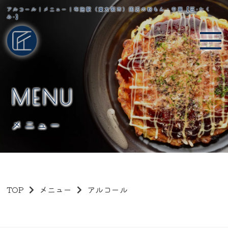
アルコール｜メニュー｜布施駅（東大阪市）周辺の粉もん・中華【匠-たく
み-】
MENU
メニュー
TOP
メニュー
アルコール