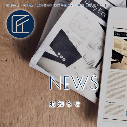
お知らせ｜布施駅（東大阪市）周辺の粉もん・中華【匠-たくみ-】
NEWS
お知らせ